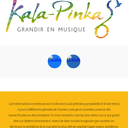
Les informations contenues sur ce site sont aussi précises que possible et le site remis
à jour à différentes périodes de l’année, mais peut toutefois contenir des
inexactitudes ou des omissions. Si vous constatez une lacune, erreur ou ce qui parait
être un dysfonctionnement, merci de bien vouloir le signaler par courriel, en
décrivant le problème de la manière la plus précise possible (page posant problème,